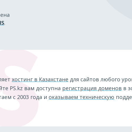
мена
IS
.
ляет
хостинг в Казахстане
для сайтов любого уро
те PS.kz вам доступна
регистрация доменов
в з
аем с 2003 года и
оказываем техническую
подде