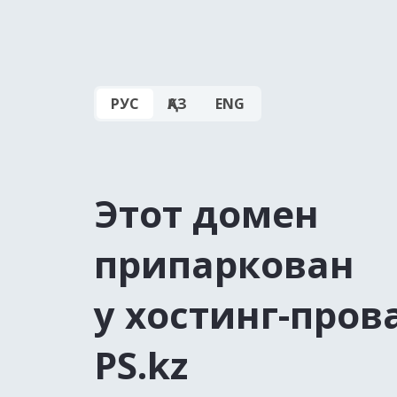
РУС
ҚАЗ
ENG
Этот домен
припаркован
у хостинг-пров
PS.kz